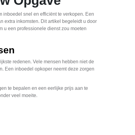
Uw Opgave
inboedel snel en efficiënt te verkopen. Een
 extra inkomsten. Dit artikel begeleidt u door
m u een professionele dienst zou moeten
sen
rijkste redenen. Vele mensen hebben niet de
emen. Een inboedel opkoper neemt deze zorgen
en te bepalen en een eerlijke prijs aan te
nder veel moeite.
er
nt met een bezoek of inschatting door de
 aanbieding maken.