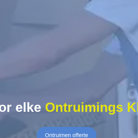
or elke
Ontruimings K
Ontruimen offerte