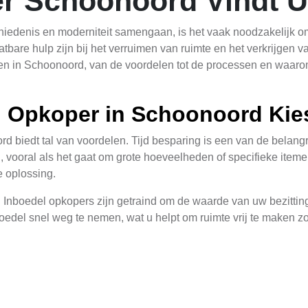
er Schoonoord Vindt 
edenis en moderniteit samengaan, is het vaak noodzakelijk om 
are hulp zijn bij het verruimen van ruimte en het verkrijgen van
en in Schoonoord, van de voordelen tot de processen en waaro
 Opkoper in Schoonoord Kie
d biedt tal van voordelen. Tijd besparing is een van de belang
en, vooral als het gaat om grote hoeveelheden of specifieke it
e oplossing.
t. Inboedel opkopers zijn getraind om de waarde van uw bezitting
edel snel weg te nemen, wat u helpt om ruimte vrij te maken zo
edel Verkopen Aan Een Opkop
er in Schoonoord is relatief simpel en gestroomlijnd. Het begi
uis gebeuren. De opkoper zal uw bezittingen beoordelen en een