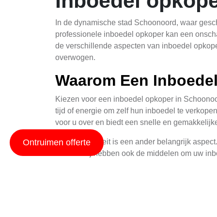
Inboedel opkop
In de dynamische stad Schoonoord, waar geschi
professionele inboedel opkoper kan een onschatb
de verschillende aspecten van inboedel opkop
overwogen.
Waarom Een Inboedel
Kiezen voor een inboedel opkoper in Schoonoor
tijd of energie om zelf hun inboedel te verkop
voor u over en biedt een snelle en gemakkelijk
Professionaliteit is een ander belangrijk aspec
Ontruimen offerte
bieden. Zij hebben ook de middelen om uw inbo
Het Proces Van Inbo
Het proces van inboedel verkopen aan een opkop
inboedel opkoper. Dit kan zowel online als th